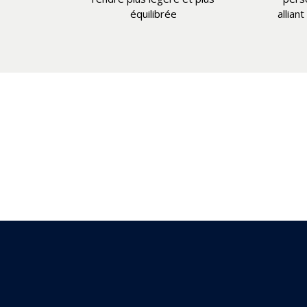
équilibrée
allian