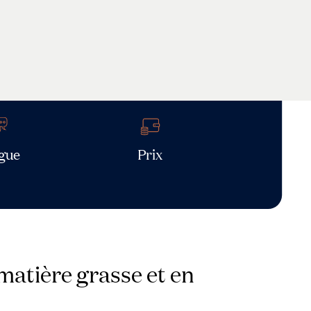
gue
Prix
 matière grasse et en