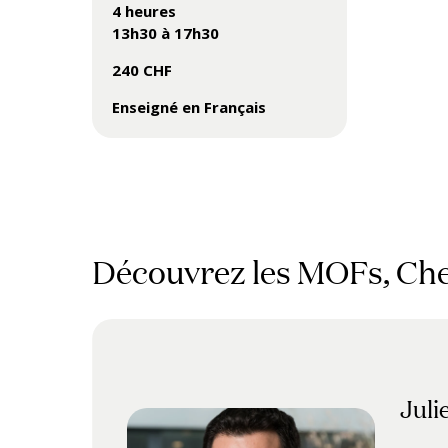
4 heures
13h30 à 17h30
240 CHF
Enseigné en Français
Découvrez les MOFs, Che
Juli
Mich
Juli
Chri
Davi
Cyri
Mic
Rom
Kohj
Pedr
Gild