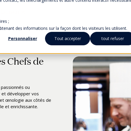
 de contact, les téléchargements et autre contenu interactif nécessitan
s Lausanne
res ;
nant des informations sur la façon dont les visiteurs les utilisent.
Personnaliser
Tout accepter
tout refuser
es Chefs de
se estivale
e du 17 juillet (inclus) au
s passionnés ou
ait pour les fêtes !
r et développer vos
ec nos étudiants en arts
oût
pour les ateliers
 et œnologie aux côtés de
ge culinaire inoubliable...
e et enrichissante.
 seront traitées à notre