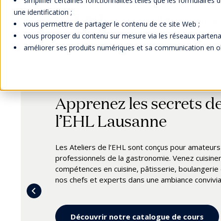
simplifier certaines fonctionnalités telles que les formulaires
une identification ;
Les Ateliers - Campu
vous permettre de partager le contenu de ce site Web ;
vous proposer du contenu sur mesure via les réseaux partenai
améliorer ses produits numériques et sa communication en obte
Apprenez les secrets d
Les Ateliers sont en pau
l’EHL Lausanne
Coffret Gourmet EHL
L'équipe des Ateliers de l’EHL est en pause estival
9 août (inclus).
Les Ateliers de l’EHL sont conçus pour amateur
Découvrez le Coffret Gourmet EHL, le cadeau parf
professionnels de la gastronomie. Venez cuisine
Élaboré par nos Meilleurs Ouvriers de France av
Les prochains ateliers seront mis en ligne
fin a
compétences en cuisine, pâtisserie, boulangerie
pratiques, ce coffret exclusif vous invite à un voya
d'automne.
nos chefs et experts dans une ambiance convivial
Disponible à la boutique EHL.
Toute demande et inscription avec un bon cadeau
retour.
Je découvre
Découvrir notre catalogue de cours