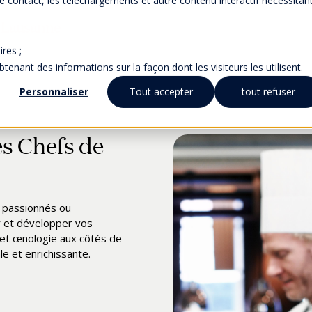
 de contact, les téléchargements et autre contenu interactif nécessitan
s Lausanne
res ;
nant des informations sur la façon dont les visiteurs les utilisent.
Personnaliser
Tout accepter
tout refuser
es Chefs de
se estivale
e du 17 juillet (inclus) au
s passionnés ou
ait pour les fêtes !
r et développer vos
ec nos étudiants en arts
oût
pour les ateliers
 et œnologie aux côtés de
ge culinaire inoubliable...
e et enrichissante.
 seront traitées à notre