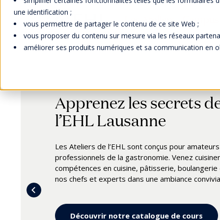
simplifier certaines fonctionnalités telles que les formulaires
une identification ;
Les Ateliers - Campu
vous permettre de partager le contenu de ce site Web ;
vous proposer du contenu sur mesure via les réseaux partenai
améliorer ses produits numériques et sa communication en obte
Apprenez les secrets d
Les Ateliers sont en pau
l’EHL Lausanne
Coffret Gourmet EHL
L'équipe des Ateliers de l’EHL est en pause estival
9 août (inclus).
Les Ateliers de l’EHL sont conçus pour amateur
Découvrez le Coffret Gourmet EHL, le cadeau parf
professionnels de la gastronomie. Venez cuisine
Élaboré par nos Meilleurs Ouvriers de France av
Les prochains ateliers seront mis en ligne
fin a
compétences en cuisine, pâtisserie, boulangerie
pratiques, ce coffret exclusif vous invite à un voya
d'automne.
nos chefs et experts dans une ambiance convivial
Disponible à la boutique EHL.
Toute demande et inscription avec un bon cadeau
retour.
Je découvre
Découvrir notre catalogue de cours