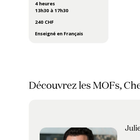
4 heures
13h30 à 17h30
240 CHF
Enseigné en Français
Découvrez les MOFs, Che
Juli
Mich
Juli
Chri
Davi
Cyri
Mic
Rom
Kohj
Pedr
Gild